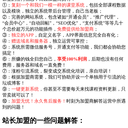
①：
复刻一个和我们一模一样的课堂系统
，包括全部课程数据
以及模块，独立的系统带后台管理，自己当老板；
②：完善的网站系统，包含诸如“开通会员”，“推广代理”，
“会员中心”，“自动回帖”，“SEO优化”，“支付系统”等等几十
个总价超万元的功能插件，
免费提供给加盟商
；
③：
独立的APP
，自定义名字，APP界面信息完全自有化；
④：
赠送域名和服务器
，独立运营可掌控；
⑤：系统所需微信服务号，开通支付等功能，我们都会协助您
搞定！
⑥：所赚的钱全归您自己，
享受100%利润
，后期也没有任何
费用，服务器和域名一直免费！
⑦：涨粉引流系统，裂变成交系统化培训，亲自培训！
⑧：根据加盟商需要，我们可协助开设一个单独用于引流的论
坛或博客！
⑨：
一键更新系统
，你甚至不需要每天来找课程资料更新，只
管卖就可以了！
⑩：
加盟无忧！永久售后服务！
时刻为加盟商解答运营中所遇
到的问题！
站长加盟的一些问题解答：