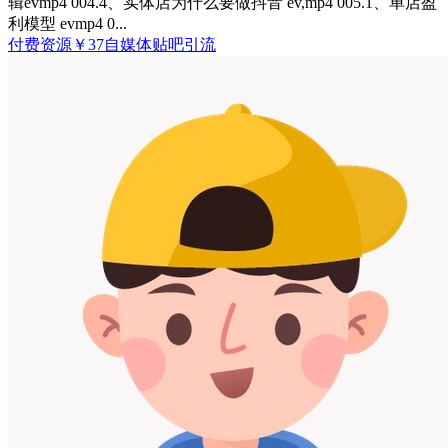
辑evmp4 004.4、实体店为什么要做抖音 ev,mp4 005.1、单店盈
利模型 evmp4 0...
付费资源
￥
37
自媒体
贴吧引流