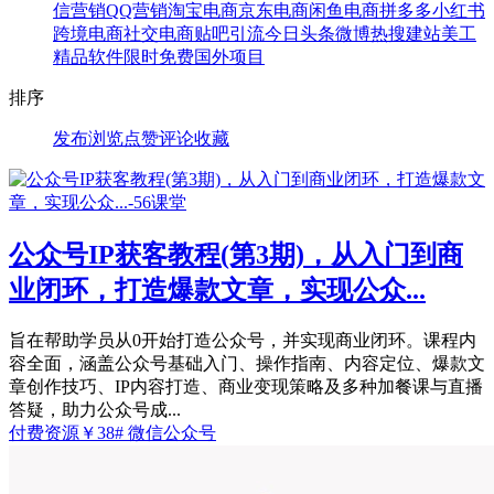
信营销
QQ营销
淘宝电商
京东电商
闲鱼电商
拼多多
小红书
跨境电商
社交电商
贴吧引流
今日头条
微博热搜
建站美工
精品软件
限时免费
国外项目
排序
发布
浏览
点赞
评论
收藏
公众号IP获客教程(第3期)，从入门到商
业闭环，打造爆款文章，实现公众...
旨在帮助学员从0开始打造公众号，并实现商业闭环。课程内
容全面，涵盖公众号基础入门、操作指南、内容定位、爆款文
章创作技巧、IP内容打造、商业变现策略及多种加餐课与直播
答疑，助力公众号成...
付费资源
￥
38
# 微信公众号