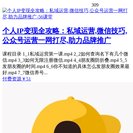
309
个人IP变现全攻略：私域运营,微信技巧,
公众号运营一网打尽,助力品牌推广
课程目录 1_1私域运营第一课.mp4 2_2如何查询名下有几个微
信.mp4 3_3如何无限注册微信.mp4 4_4朋友圈防折叠.mp4 5_5
发朋友圈的时间.mp4 6_6你不知道的具体怎么发朋友圈效果最
好.mp4 7_7微信养号...
付费资源
￥
51