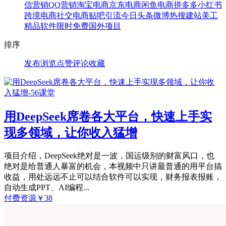
信营销
QQ营销
淘宝电商
京东电商
闲鱼电商
拼多多
小红书
跨境电商
社交电商
贴吧引流
今日头条
微博热搜
建站美工
精品软件
限时免费
国外项目
排序
发布
浏览
点赞
评论
收藏
用DeepSeek席卷各大平台，快速上手实
现多领域，让你收入猛增
项目介绍，DeepSeek绝对是一波，国运级别的财富风口，也
绝对是给普通人暴富的机会，本视频中只讲最普通的用平台搞
收益，用处远远不止可以结合软件可以实现，财务报表报账，
自动生成PPT、AI编程...
付费资源
￥
38