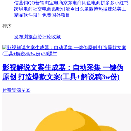
信营销
QQ营销
淘宝电商
京东电商
闲鱼电商
拼多多
小红书
跨境电商
社交电商
贴吧引流
今日头条
微博热搜
建站美工
精品软件
限时免费
国外项目
排序
发布
浏览
点赞
评论
收藏
影视解说文案生成器：自动采集 一键伪
原创 打造爆款文案(工具+解说稿3w份)
付费资源
￥
35