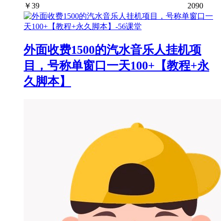
￥
39
2090
外面收费1500的汽水音乐人挂机项
目，号称单窗口一天100+【教程+永
久脚本】