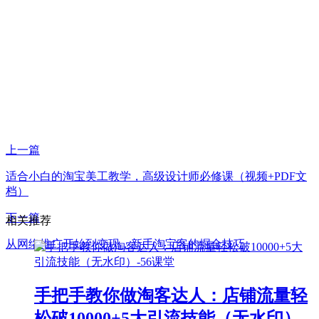
上一篇
适合小白的淘宝美工教学，高级设计师必修课（视频+PDF文
档）
下一篇
相关推荐
从网络推广开始到变现，新手淘宝客的掘金技巧
手把手教你做淘客达人：店铺流量轻
松破10000+5大引流技能（无水印）