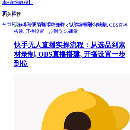
本+详细教程】
下一篇
相关推荐
斗音拓客-多功能拓客涨粉神器，引流涨粉刻不容缓
快手无人直播实操流程：从选品到素
材录制, OBS直播搭建, 开播设置一步
到位