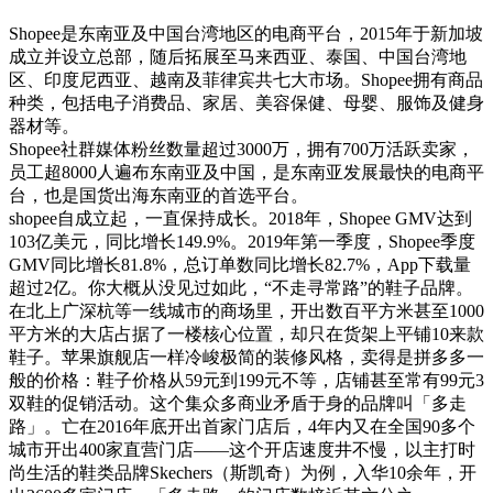
Shopee是东南亚及中国台湾地区的电商平台，2015年于新加坡
成立并设立总部，随后拓展至马来西亚、泰国、中国台湾地
区、印度尼西亚、越南及菲律宾共七大市场。Shopee拥有商品
种类，包括电子消费品、家居、美容保健、母婴、服饰及健身
器材等。
Shopee社群媒体粉丝数量超过3000万，拥有700万活跃卖家，
员工超8000人遍布东南亚及中国，是东南亚发展最快的电商平
台，也是国货出海东南亚的首选平台。
shopee自成立起，一直保持成长。2018年，Shopee GMV达到
103亿美元，同比增长149.9%。2019年第一季度，Shopee季度
GMV同比增长81.8%，总订单数同比增长82.7%，App下载量
超过2亿。你大概从没见过如此，“不走寻常路”的鞋子品牌。
在北上广深杭等一线城市的商场里，开出数百平方米甚至1000
平方米的大店占据了一楼核心位置，却只在货架上平铺10来款
鞋子。苹果旗舰店一样冷峻极简的装修风格，卖得是拼多多一
般的价格：鞋子价格从59元到199元不等，店铺甚至常有99元3
双鞋的促销活动。这个集众多商业矛盾于身的品牌叫「多走
路」。亡在2016年底开出首家门店后，4年内又在全国90多个
城市开出400家直营门店——这个开店速度井不慢，以主打时
尚生活的鞋类品牌Skechers（斯凯奇）为例，入华10余年，开