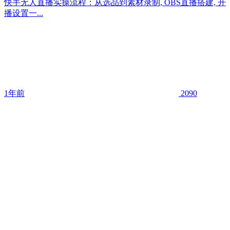
快手无人直播实操流程：从选品到素材录制, OBS直播搭建, 开
播设置一...
1年前
2090