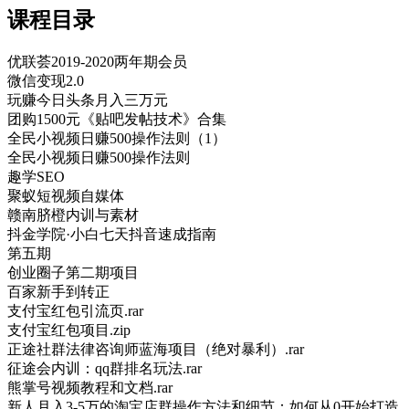
课程目录
优联荟2019-2020两年期会员
微信变现2.0
玩赚今日头条月入三万元
团购1500元《贴吧发帖技术》合集
全民小视频日赚500操作法则（1）
全民小视频日赚500操作法则
趣学SEO
聚蚁短视频自媒体
赣南脐橙内训与素材
抖金学院·小白七天抖音速成指南
第五期
创业圈子第二期项目
百家新手到转正
支付宝红包引流页.rar
支付宝红包项目.zip
正途社群法律咨询师蓝海项目（绝对暴利）.rar
征途会内训：qq群排名玩法.rar
熊掌号视频教程和文档.rar
新人月入3-5万的淘宝店群操作方法和细节：如何从0开始打造