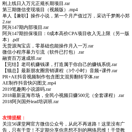
刚上线日入万元正规长期项目.rar
第三期微信变现项目（视频版）.mp4
单人【兼职】操作小说，第一个月产值过万，采访千梦阁小郑
2.rar
阿兴147期内部项目.rar
阿兴147期担保项目：0成本高价CPA项目收入无上限（另一版
本）.pdf
无货源淘宝店，零基础也能操作月入一万.rar
微信小程序暴力引流（软件已打包）.rar
融资百万速成班.rar
【完结】老司机赚钱课，打造属于你自己的赚钱系统.rar
【猫总】最新朋友圈营销课程（3个小时）音频+课件.rar
PR+AE抖音视频制作包含图文混剪翻转字体.rar
AE制作抖音快闪图文.mp4
2019笔趣阁小说源码.rar
2018最新蓝海市场，全民小视频日赚500元（全套课程）.rar
2018阿兴国外lead培训班.rar
友情提醒：
关注56课堂网官方微信公众号，从此不再迷路！这里没有广
告，只有干货！不定期分享你意想不到的网络思维！干货教