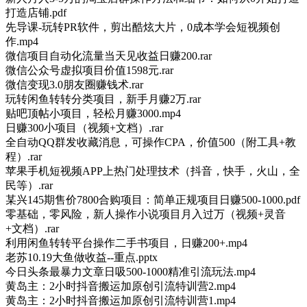
打造店铺.pdf
先导课-玩转PR软件，剪出酷炫大片，0成本学会短视频创
作.mp4
微信项目自动化流量当天见收益日赚200.rar
微信公众号虚拟项目价值1598元.rar
微信变现3.0朋友圈赚钱术.rar
玩转闲鱼转转分类项目，新手月赚2万.rar
贴吧顶帖小项目，轻松月赚3000.mp4
日赚300小项目（视频+文档）.rar
全自动QQ群发收藏消息，可操作CPA，价值500（附工具+教
程）.rar
苹果手机短视频APP上热门处理技术（抖音，快手，火山，全
民等）.rar
某兴145期售价7800合购项目：简单正规项目日赚500-1000.pdf
零基础，零风险，新人操作小说项目月入过万（视频+灵音
+文档）.rar
利用闲鱼转转平台操作二手书项目，日赚200+.mp4
老苏10.19大鱼做收益--重点.pptx
今日头条最暴力文章日吸500-1000精准引流玩法.mp4
黄岛主：2小时抖音搬运加原创引流特训营2.mp4
黄岛主：2小时抖音搬运加原创引流特训营1.mp4