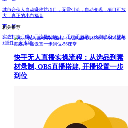
城市合伙人自动赚收益项目，无需引流，自动变现，项目可放
大，真正的小白福音
下一篇
相关推荐
实战打造月赚万元流量站项目：手把手教学，长期稳定（视频
+插件）无水印
快手无人直播实操流程：从选品到素
材录制, OBS直播搭建, 开播设置一步
到位