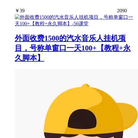
￥
39
2090
外面收费1500的汽水音乐人挂机项
目，号称单窗口一天100+【教程+永
久脚本】