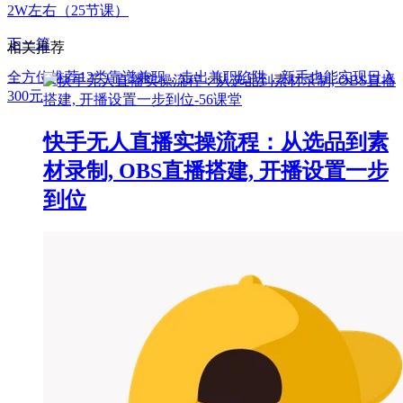
2W左右（25节课）
下一篇
相关推荐
全方位推荐12类靠谱兼职，走出兼职陷阱，新手也能实现日入
300元
快手无人直播实操流程：从选品到素
材录制, OBS直播搭建, 开播设置一步
到位