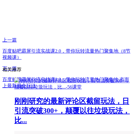
上一篇
百度贴吧霸屏引流实战课2.0，带你玩转流量热门聚集地（8节
视频课）
下一篇
相关推荐
百度贴吧霸屏引流实战课3.0：带你玩转流量热门聚集地 市面
上最新最全玩法
刚刚研究的最新评论区截留玩法，日
引流突破300+，颠覆以往垃圾玩法，
比...