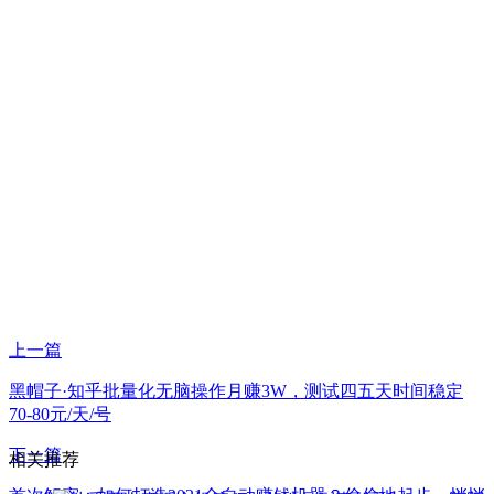
上一篇
黑帽子·知乎批量化无脑操作月赚3W，测试四五天时间稳定
70-80元/天/号
下一篇
相关推荐