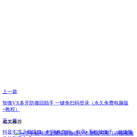
上一篇
智微VX多开防撤回助手 一键免扫码登录（永久免费电脑版
+教程）
下一篇
相关推荐
抖音引流之截流篇：时间换空间，有手+手机就能干，超级简