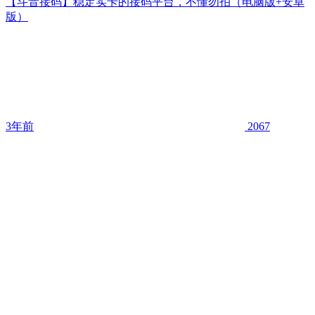
【斗音接码】稳定实卡的接码平台，不懂勿拍（电脑版+安卓
版）
3年前
2067