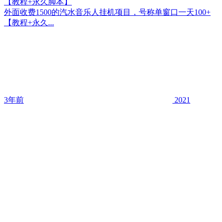
【教程+永久脚本】
外面收费1500的汽水音乐人挂机项目，号称单窗口一天100+
【教程+永久...
3年前
2021