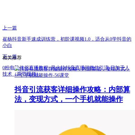
上一篇
崔杨抖音新手速成训练营，初阶课视频1.0，适合从0学抖音的
小白
下一篇
相关推荐
0粉电脑伴侣直播教程+风火轮抖音直播间微信引流-日加千人
技术（两节视频）
抖音引流获客详细操作攻略：内部算
法，变现方式，一个手机就能操作