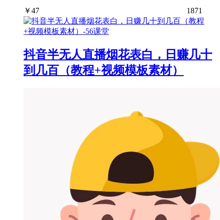
￥
47
1871
抖音半无人直播烟花表白，日赚几十
到几百（教程+视频模板素材）